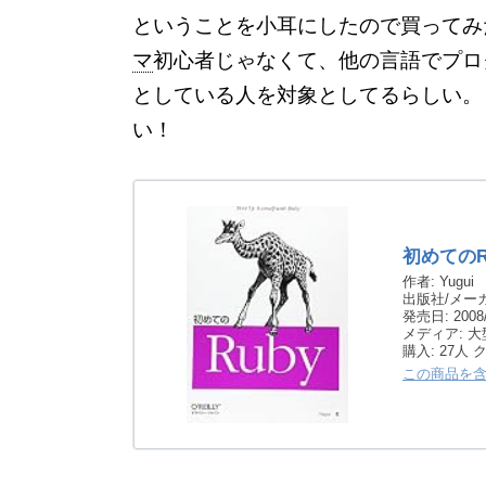
ということを小耳にしたので買ってみ
マ
初心者じゃなくて、他の言語でプロ
としている人を対象としてるらしい。
い！
初めてのR
作者:
Yugui
出版社/メーカ
発売日:
2008/
メディア:
大
購入
: 27人
この商品を含む