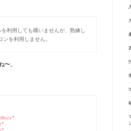
ルを利用しても構いませんが、熟練し
ロンを利用しません。
ね〜。
zBuzz
"
z
"
z
"