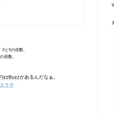
、3と5の倍数。
3の倍数。
FizzBuzz
があるんだなぁ。
イスラテ