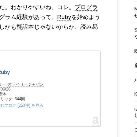
た。わかりやすいね、コレ。
プログラ
グラム経験があって、
Ruby
を始めよう
しかも翻訳本じゃないからか、読み易
uby
ー:
オライリージャパン
06/26
K
型本
クリック
: 644回
ブログ (253件) を見る