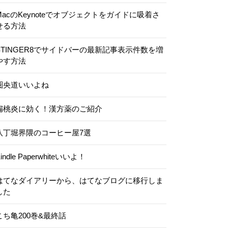
MacのKeynoteでオブジェクトをガイドに吸着さ
せる方法
STINGER8でサイドバーの最新記事表示件数を増
やす方法
圏央道いいよね
扁桃炎に効く！漢方薬のご紹介
八丁堀界隈のコーヒー屋7選
indle Paperwhiteいいよ！
はてなダイアリーから、はてなブログに移行しま
した
こち亀200巻&最終話