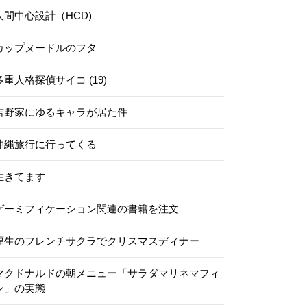
人間中心設計（HCD)
カップヌードルのフタ
多重人格探偵サイコ (19)
吉野家にゆるキャラが居た件
沖縄旅行に行ってくる
生きてます
ゲーミフィケーション関連の書籍を注文
福生のフレンチサクラでクリスマスディナー
マクドナルドの朝メニュー「サラダマリネマフィ
ン」の実態