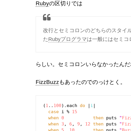
Ruby
の区切りでは
改行とセミコロンのどちらのスタイ
た
Ruby
プログラマ
は一般にはセミコ
らしい。セミコロンいらなかったんだ
FizzBuzz
もあったのでのっけとく。
(
1
..
100
).each 
do
 |
i
|

case
 i % 
15
when
0
then
 puts 
"
Fiz
when
3
, 
6
, 
9
, 
12
then
 puts 
"
Fiz
when
5
, 
10
then
 puts 
"
Buz