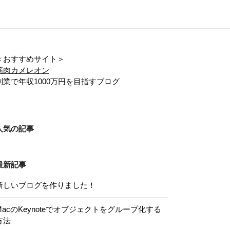
＜おすすめサイト＞
筋肉カメレオン
副業で年収1000万円を目指すブログ
人気の記事
最新記事
新しいブログを作りました！
MacのKeynoteでオブジェクトをグループ化する
方法